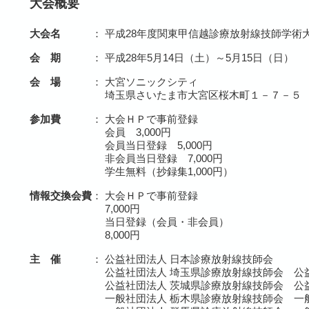
大会概要
大会名
：
平成28年度関東甲信越診療放射線技師学術
会 期
：
平成28年5月14日（土）～5月15日（日）
会 場
：
大宮ソニックシティ
埼玉県さいたま市大宮区桜木町１－７－５
参加費
：
大会ＨＰで事前登録
会員 3,000円
会員当日登録 5,000円
非会員当日登録 7,000円
学生無料（抄録集1,000円）
情報交換会費
：
大会ＨＰで事前登録
7,000円
当日登録（会員・非会員）
8,000円
主 催
：
公益社団法人 日本診療放射線技師会
公益社団法人 埼玉県診療放射線技師会 公
公益社団法人 茨城県診療放射線技師会 公
一般社団法人 栃木県診療放射線技師会 一