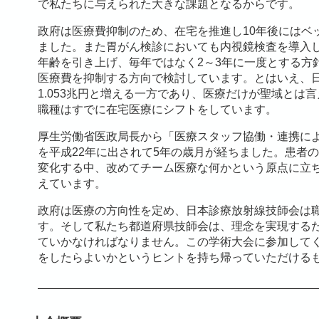
で私たちに与えられた大きな課題となるからです。
政府は医療費抑制のため、在宅を推進し10年後にはベ
ました。また胃がん検診においても内視鏡検査を導入し
年齢を引き上げ、毎年ではなく2～3年に一度とする方
医療費を抑制する方向で検討しています。とはいえ、日本
1.053兆円と増える一方であり、医療だけが聖域とは
職種はすでに在宅医療にシフトをしています。
厚生労働省医政局長から「医療スタッフ協働・連携に
を平成22年に出されて5年の歳月が経ちました。患者
変化する中、改めてチーム医療な何かという原点に立
えています。
政府は医療の方向性を定め、日本診療放射線技師会は
す。そして私たち都道府県技師会は、理念を実現する
ていかなければなりません。この学術大会に参加して
をしたらよいかというヒントを持ち帰っていただける