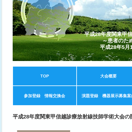
平成28年度関東甲
～患者のた
平成28年5月
TOP
大会概要
参加登録 情報交換会
演題登録 機器展示募集案
平成28年度関東甲信越診療放射線技師学術大会の