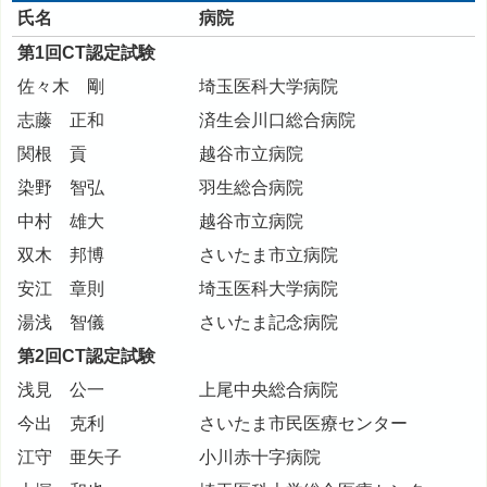
氏名
病院
第1回CT認定試験
佐々木 剛
埼玉医科大学病院
志藤 正和
済生会川口総合病院
関根 貢
越谷市立病院
染野 智弘
羽生総合病院
中村 雄大
越谷市立病院
双木 邦博
さいたま市立病院
安江 章則
埼玉医科大学病院
湯浅 智儀
さいたま記念病院
第2回CT認定試験
浅見 公一
上尾中央総合病院
今出 克利
さいたま市民医療センター
江守 亜矢子
小川赤十字病院