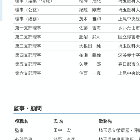
理事（編集・情報）
松澤 浩紀
埼玉医科大
理事（公益）
紀陸 剛志
埼玉医科大
理事（総務）
茂木 雅和
上尾中央総
第一支部理事
佐藤 吉海
さいたま市
第二支部理事
肥沼 武司
国立障害者
第三支部理事
大根田 純
埼玉医科大
第四支部理事
柏瀬 義倫
深谷赤十字
第五支部理事
矢﨑 一郎
春日部市立
第六支部理事
仲西 一真
上尾中央総
監事・顧問
役職名
氏 名
勤務先
監事
田中 宏
埼玉県立循環器・呼
外部監事
淺野 克彦
埼玉県知事事務所 