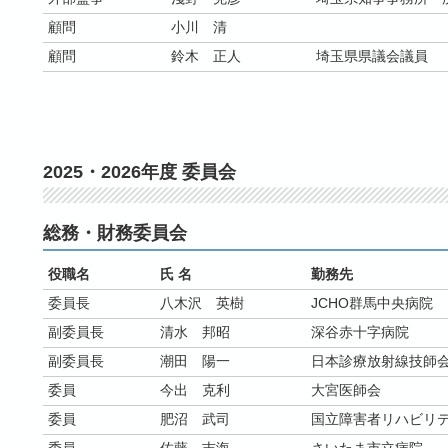
顧問
小川 清
顧問
鈴木 正人
埼玉県県議会議員
2025・2026年度 委員会
総務・財務委員会
役職名
氏 名
勤務先
委員長
八木沢 英樹
JCHO群馬中央病院
副委員長
清水 邦昭
深谷赤十字病院
副委員長
潮田 陽一
日本診療放射線技師
委員
今出 克利
大宮医師会
委員
肥沼 武司
国立障害者リハビリ