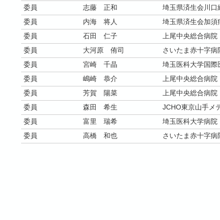
委員
志藤 正和
埼玉県済生会川口
委員
内海 将人
埼玉県済生会加須
委員
石田 仁子
上尾中央総合病院
委員
大河原 侑司
さいたま赤十字病
委員
宮崎 千晶
埼玉医科大学国際
委員
嶋崎 恭介
上尾中央総合病院
委員
芳賀 陽菜
上尾中央総合病院
委員
森田 希生
JCHO東京山手メ
委員
富里 瑞希
埼玉医科大学病院
委員
高橋 和也
さいたま赤十字病