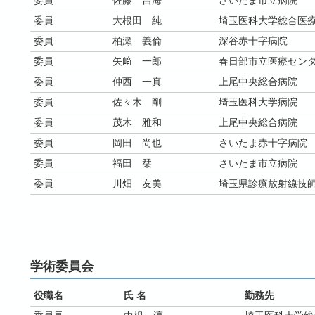
委員
佐藤 吉海
さいたま市立病院
委員
大根田 純
埼玉医科大学総合医
委員
柏瀬 義倫
深谷赤十字病院
委員
矢﨑 一郎
春日部市立医療セン
委員
仲西 一真
上尾中央総合病院
委員
佐々木 剛
埼玉医科大学病院
委員
茂木 雅和
上尾中央総合病院
委員
岡田 尚也
さいたま赤十字病院
委員
福田 栞
さいたま市立病院
委員
川畑 友美
埼玉県診療放射線技
学術委員会
役職名
氏 名
勤務先