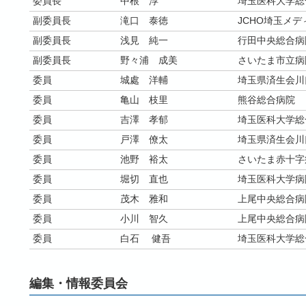
委員長
中根 淳
埼玉医科大学総
副委員長
滝口 泰徳
JCHO埼玉メ
副委員長
浅見 純一
行田中央総合病
副委員長
野々浦 成美
さいたま市立病
委員
城處 洋輔
埼玉県済生会川
委員
亀山 枝里
熊谷総合病院
委員
吉澤 孝郁
埼玉医科大学総
委員
戸澤 僚太
埼玉県済生会川
委員
池野 裕太
さいたま赤十字
委員
堀切 直也
埼玉医科大学病
委員
茂木 雅和
上尾中央総合病
委員
小川 智久
上尾中央総合病
委員
白石 健吾
埼玉医科大学総
編集・情報委員会