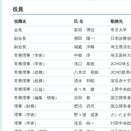
役員
役職名
氏 名
勤務先
会長
富田 博信
帝京大学
副会長
潮田 陽一
日本診療放
副会長
城處 洋輔
埼玉県済生
常務理事（学術）
中根 淳
埼玉医科大
常務理事（学術）
滝口 泰徳
JCHO埼
常務理事（総務）
八木沢 英樹
JCHO群
常務理事（総務）
清水 邦昭
深谷赤十字
常務理事（公益）
佐々木 健
上尾中央総
常務理事（編集・情報）
吉田 敦
国立障害者
理事（財務）
肥沼 武司
国立障害者
理事（学術）
野々浦 成美
さいたま市
理事（学術）
浅見 純一
行田中央総