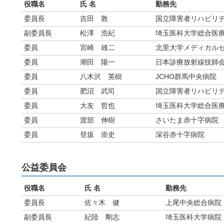
役職名
氏 名
勤務先
委員長
吉田 敦
国立障害者リハビリ
副委員長
松澤 浩紀
埼玉医科大学総合医
委員
宮崎 雄二
北里大学メディカル
委員
潮田 陽一
日本診療放射線技師
委員
八木沢 英樹
JCHO群馬中央病院
委員
肥沼 武司
国立障害者リハビリ
委員
大友 哲也
埼玉医科大学総合医
委員
渡部 伸樹
さいたま赤十字病院
委員
登坂 崇史
深谷赤十字病院
公益委員会
役職名
氏 名
勤務先
委員長
佐々木 健
上尾中央総合病院
副委員長
紀陸 剛志
埼玉医科大学病院