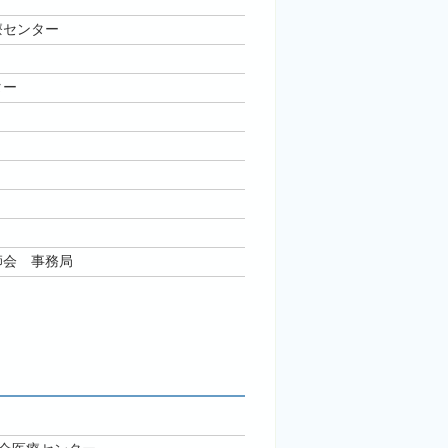
療センター
ター
師会 事務局